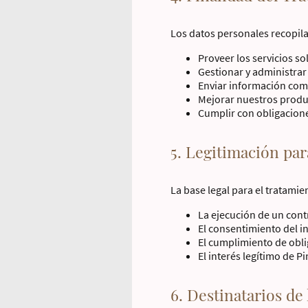
Los datos personales recopilad
Proveer los servicios so
Gestionar y administrar 
Enviar información com
Mejorar nuestros product
Cumplir con obligacione
5. Legitimación par
La base legal para el tratami
La ejecución de un cont
El consentimiento del i
El cumplimiento de obli
El interés legítimo de P
6. Destinatarios de